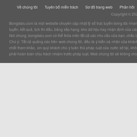
Về chúng tôi
Tuyên bố miễn trách
Sơ đồ trang web
Phản hồi
Copyright © 20
Bongdalu.com là một website chuyên cập nhật tỷ số trực tuyến bóng đá nhanh v
tuyến, kết quả, lịch thi đấu, bảng xếp hạng, kho dữ liệu hay nhận định của c
Nói chung, bongdalu.com có thể thỏa mãn tất cả các nhu cầu của bạn, chắc là 
Chú ý: Tất cả quảng cáo trên web chúng tôi, đều là ý kiến cá nhân của kha
chất tham khảo, xin quý khách chú ý tuân thủ pháp luật của nước sở tại, k
phải hoàn toàn chịu trách nhiệm trước pháp luật. Web chúng tôi sẽ không chịu