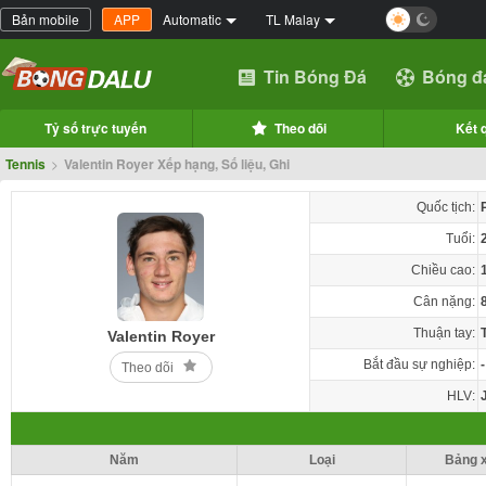
Bản mobile
APP
Automatic
TL Malay
Tin Bóng Đá
Bóng đ
Tỷ số trực tuyến
Theo dõi
Kết 
Tennis
>
Valentin Royer Xếp hạng, Số liệu, Ghi
Quốc tịch:
Tuổi:
Chiều cao:
Cân nặng:
Thuận tay:
Valentin Royer
Bắt đầu sự nghiệp:
-
Theo dõi
HLV:
Năm
Loại
Bảng 